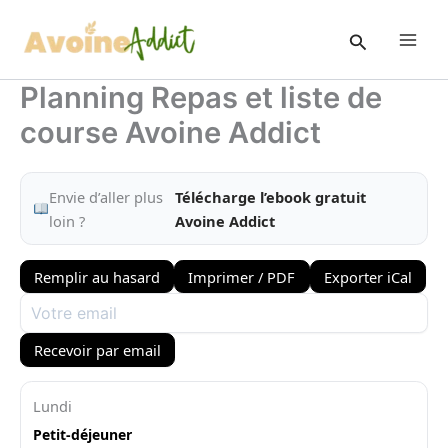
Aller
au
Rechercher
contenu
Planning Repas et liste de
course Avoine Addict
Envie d’aller plus
Télécharge l’ebook gratuit
loin ?
Avoine Addict
Remplir au hasard
Imprimer / PDF
Exporter iCal
Recevoir par email
Lundi
Petit-déjeuner