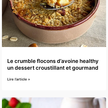
Le crumble flocons d’avoine healthy
un dessert croustillant et gourmand
Le
Lire l’article »
crumble
flocons
d’avoine
healthy