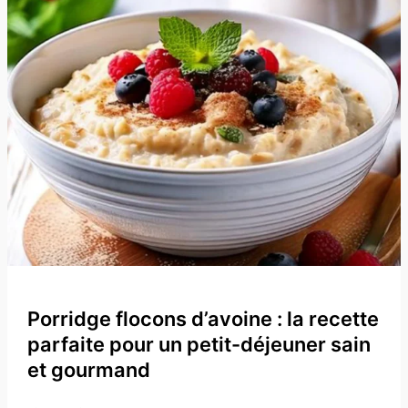
un
dessert
croustillant
et
gourmand
Porridge flocons d’avoine : la recette
parfaite pour un petit-déjeuner sain
et gourmand