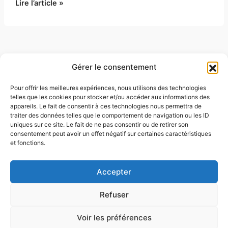
Porridge
Lire l’article »
flocons
d’avoine
:
la
recette
Gérer le consentement
parfaite
pour
Pour offrir les meilleures expériences, nous utilisons des technologies
telles que les cookies pour stocker et/ou accéder aux informations des
Search Button
un
Search
appareils. Le fait de consentir à ces technologies nous permettra de
for:
petit-
traiter des données telles que le comportement de navigation ou les ID
déjeuner
uniques sur ce site. Le fait de ne pas consentir ou de retirer son
consentement peut avoir un effet négatif sur certaines caractéristiques
sain
et fonctions.
et
À propos
gourmand
Mentions légales
Accepter
Contact
Conditions générales de vente
Refuser
Politique de confidentialité
Voir les préférences
Copyright © 2026