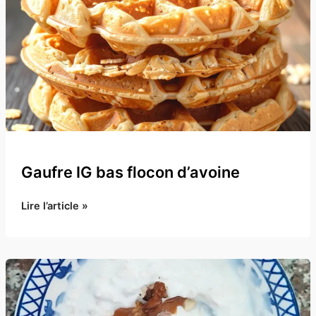
du
lait
:
le
plaisir
sans
culpabilité
Gaufre IG bas flocon d’avoine​
Gaufre
Lire l’article »
IG
bas
flocon
d’avoine​