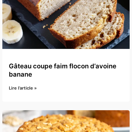
Gâteau coupe faim flocon d’avoine
banane
Gâteau
Lire l’article »
coupe
faim
flocon
d’avoine
banane