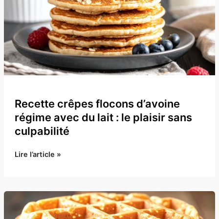
Recette crêpes flocons d’avoine
régime avec du lait : le plaisir sans
culpabilité
Recette
Lire l’article »
crêpes
flocons
d’avoine
régime
avec