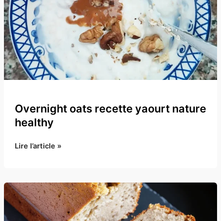
Overnight oats recette yaourt​ nature
healthy
Overnight
Lire l’article »
oats
recette
yaourt​
nature
healthy