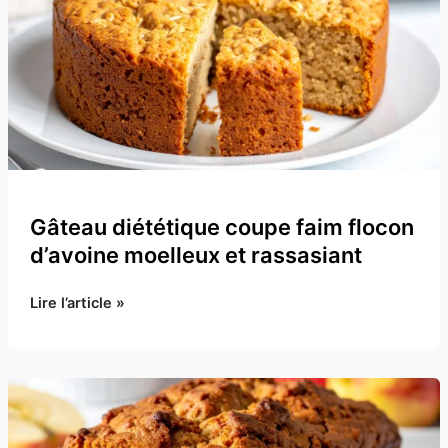
Gâteau diététique coupe faim flocon
d’avoine moelleux et rassasiant
Gâteau
Lire l’article »
diététique
coupe
faim
flocon
d’avoine
moelleux