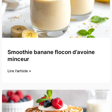
Smoothie banane flocon d’avoine
minceur
Smoothie
Lire l’article »
banane
flocon
d’avoine
minceur