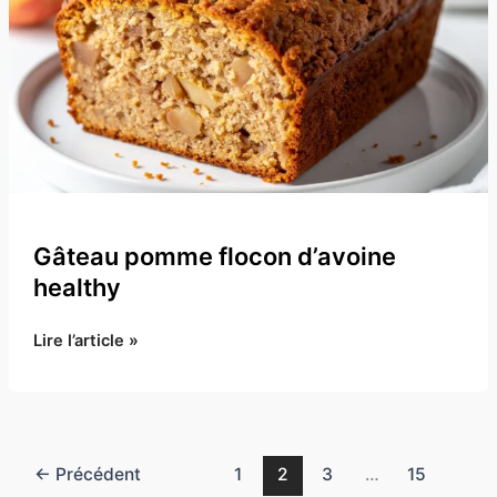
et
rassasiant
Gâteau pomme flocon d’avoine
healthy
Gâteau
Lire l’article »
pomme
flocon
d’avoine
healthy
←
Précédent
1
2
3
…
15