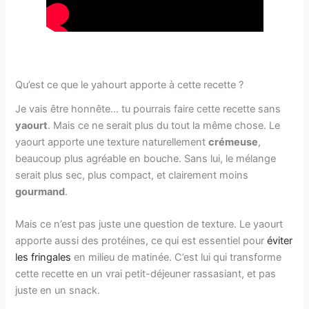
Qu’est ce que le yahourt apporte à cette recette ?
Je vais être honnête… tu pourrais faire cette recette sans
yaourt
. Mais ce ne serait plus du tout la même chose. Le
yaourt apporte une texture naturellement
crémeuse
,
beaucoup plus agréable en bouche. Sans lui, le mélange
serait plus sec, plus compact, et clairement moins
gourmand
.
Mais ce n’est pas juste une question de texture. Le yaourt
apporte aussi des protéines, ce qui est essentiel pour
éviter
les fringales
en milieu de matinée. C’est lui qui transforme
cette recette en un vrai petit-déjeuner rassasiant, et pas
juste en un snack.