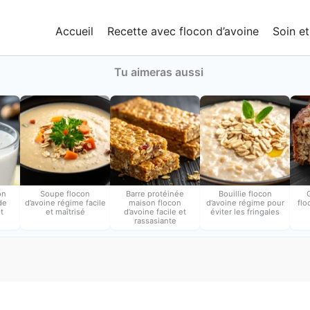
Accueil
Recette avec flocon d’avoine
Soin et
Tu aimeras aussi
on
Soupe flocon
Barre protéinée
Bouillie flocon
de
d’avoine régime​ facile
maison flocon
d’avoine régime pour
flo
t
et maîtrisé
d’avoine facile et
éviter les fringales
rassasiante