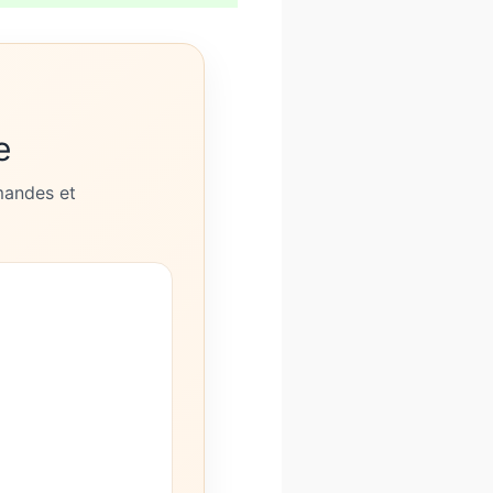
e
rmandes et