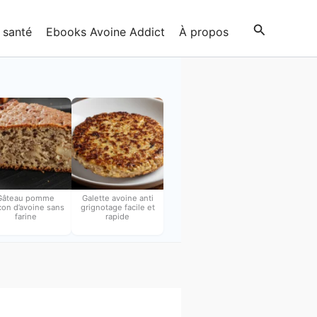
Recherche
 santé
Ebooks Avoine Addict
À propos
Gâteau pomme
Galette avoine anti
con d’avoine sans
grignotage facile et
farine
rapide