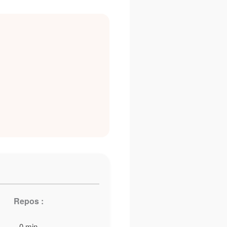
Repos :
0 min