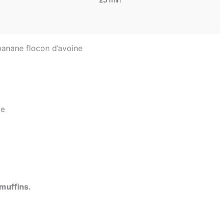
banane flocon d’avoine
te
muffins.